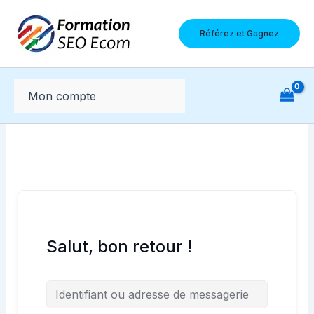
Aller
au
Référez et Gagnez
contenu
Mon compte
Salut, bon retour !